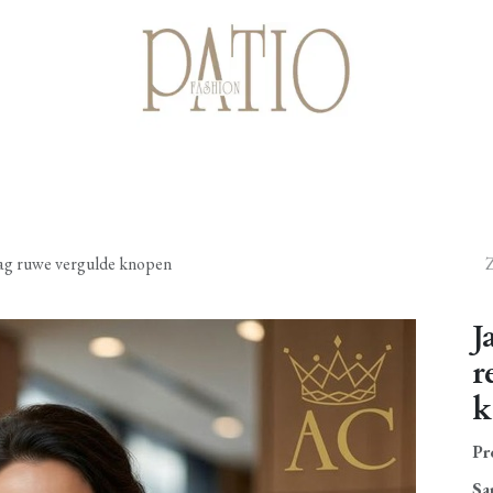
Startpagina
Shop
Cadeaubonnen
Over ons
Contact
aag ruwe vergulde knopen
J
r
k
Pr
Sa