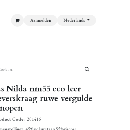
Aanmelden
Nederlands
as Nilda nm55 eco leer
everskraag ruwe vergulde
nopen
oduct Code:
201416
menstelling
:
45%poliuretaan 55%viscose