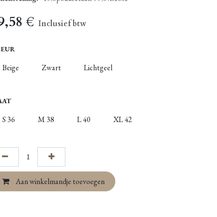
9,58
€
Inclusief btw
LEUR
Beige
Zwart
Lichtgeel
AAT
S 36
M 38
L 40
XL 42
Aan winkelmandje toevoegen