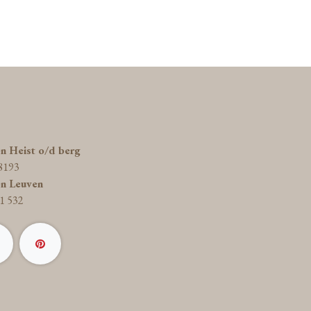
on Heist o/d berg
8193
on Leuven
1 532