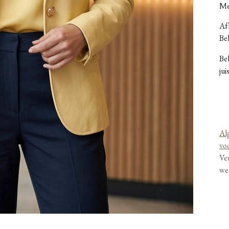
Me
Afh
Bel
Be
jui
Al
vo
Ve
we