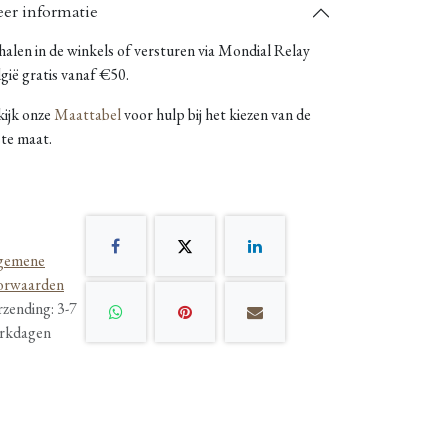
er informatie
alen in de winkels of versturen via Mondial Relay
gië gratis vanaf €50.
kijk onze
Maattabel
voor hulp bij het kiezen van de
ste maat.
gemene
orwaarden
rzending: 3-7
rkdagen