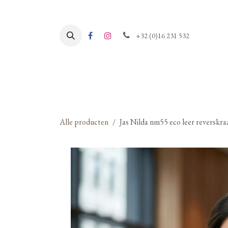
Overslaan naar inhoud
+32 (0)16 231 532
Alle producten
Jas Nilda nm55 eco leer reverskr