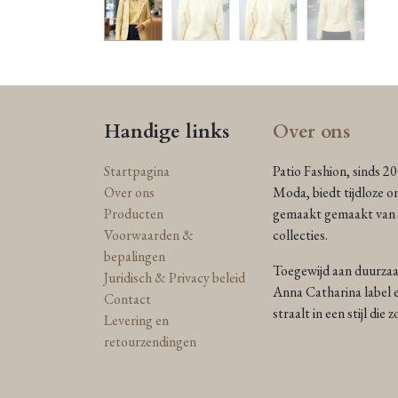
Handige links
Over ons
Startpagina
Patio Fashion, sinds 2
Over ons
Moda, biedt tijdloze o
Producten
gemaakt gemaakt van n
Voorwaarden &
collecties.
bepalingen
Toegewijd aan duurzaam
Juridisch & Privacy beleid
Anna Catharina label e
Contact
straalt in een stijl die
Levering en
retourzendingen