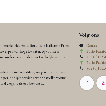
Volg ons
000 marktleider in de Benelux in Italiaanse Pronto
Contact
ntwerpen van hoge kwaliteit bij voorkeur
Patio Fashi
atuurlijke materialen, met wekelijks nieuwe
+32 (0)1524
Patio Fashi
+32 (0)16 23
heid en individualiteit, zorgen ons exclusieve
n persoonlijke service ervoor dat elke vrouw
 zowel elegant als eco-bewust is.