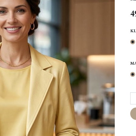
4
K
M