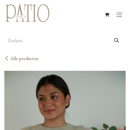
Overslaan naar inhoud
Alle producten