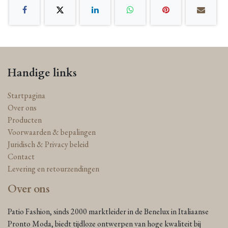
Handige links
Startpagina
Over ons
Producten
Voorwaarden & bepalingen
Juridisch & Privacy beleid
Contact
Levering en retourzendingen
Over ons
Patio Fashion, sinds 2000 marktleider in de Benelux in Italiaanse
Pronto Moda, biedt tijdloze ontwerpen van hoge kwaliteit bij