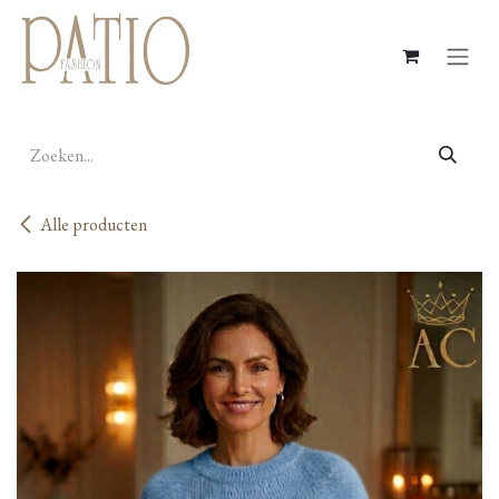
Overslaan naar inhoud
Alle producten