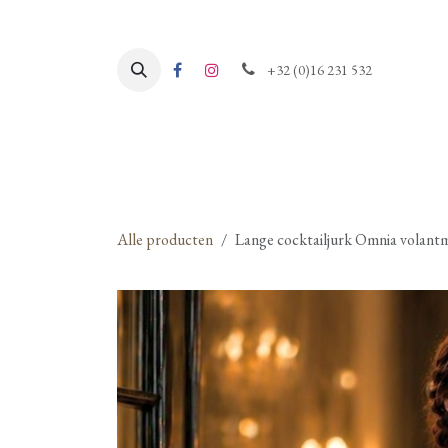
Overslaan naar inhoud
+32 (0)16 231 532
Alle producten
Lange cocktailjurk Omnia volantm