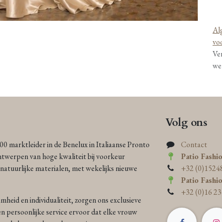
Al
vo
Ve
we
Volg ons
000 marktleider in de Benelux in Italiaanse Pronto
Contact
ntwerpen van hoge kwaliteit bij voorkeur
Patio Fashi
atuurlijke materialen, met wekelijks nieuwe
+32 (0)1524
Patio Fashi
+32 (0)16 23
heid en individualiteit, zorgen ons exclusieve
n persoonlijke service ervoor dat elke vrouw