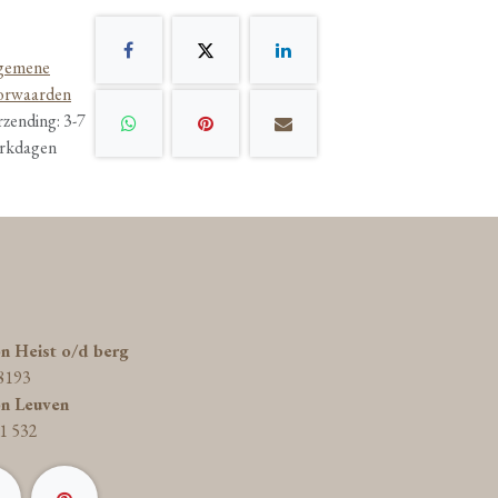
gemene
orwaarden
rzending: 3-7
rkdagen
on Heist o/d berg
8193
on Leuven
1 532