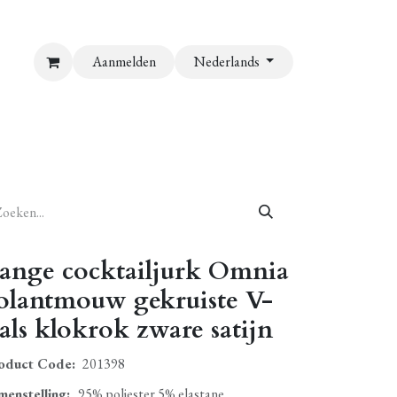
Aanmelden
Nederlands
ange cocktailjurk Omnia
olantmouw gekruiste V-
als klokrok zware satijn
oduct Code:
201398
menstelling
:
95% poliester 5% elastane