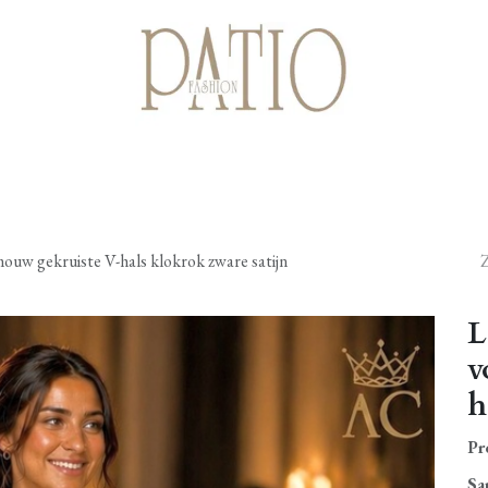
Startpagina
Shop
Cadeaubonnen
Over ons
Contact
ouw gekruiste V-hals klokrok zware satijn
L
v
h
Pr
Sa