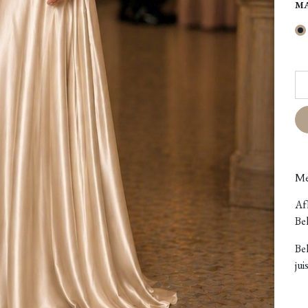
M
Me
Afh
Bel
Be
jui