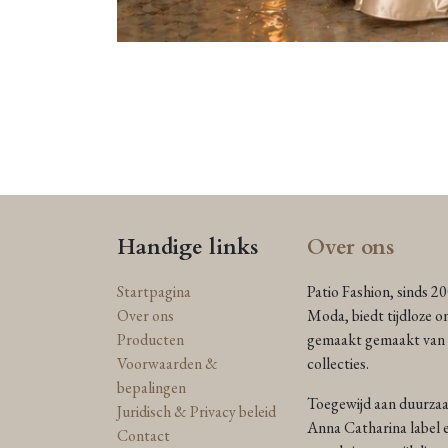
Handige links
Over ons
Startpagina
Patio Fashion, sinds 2
Over ons
Moda, biedt tijdloze o
Producten
gemaakt gemaakt van n
Voorwaarden &
collecties.
bepalingen
Toegewijd aan duurzaam
Juridisch & Privacy beleid
Anna Catharina label e
Contact