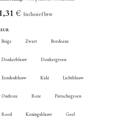
1,31
€
Inclusief btw
LEUR
Beige
Zwart
Bordeaux
Donkerblauw
Donkergroen
Eendenblauw
Kaki
Lichtblauw
Oudroze
Roze
Pistachegroen
Rood
Koningsblauw
Geel