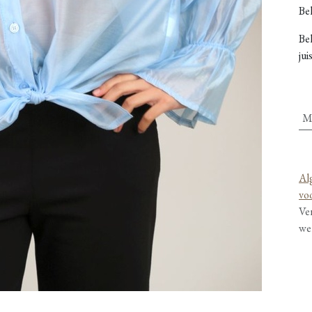
Bel
Be
jui
M
Al
vo
Ve
we