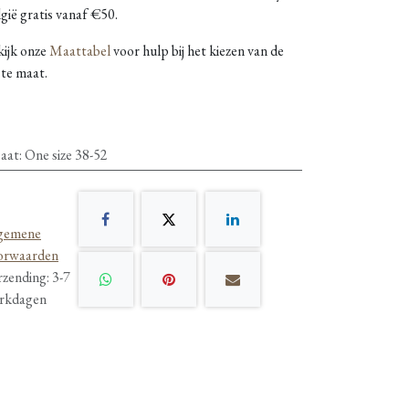
gië gratis vanaf €50.
kijk onze
Maattabel
voor hulp bij het kiezen van de
ste maat.
aat
:
One size 38-52
gemene
orwaarden
rzending: 3-7
rkdagen