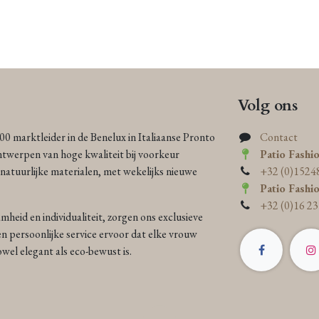
Volg ons
000 marktleider in de Benelux in Italiaanse Pronto
Contact
ntwerpen van hoge kwaliteit bij voorkeur
Patio Fashi
atuurlijke materialen, met wekelijks nieuwe
+32 (0)1524
Patio Fashi
+32 (0)16 23
heid en individualiteit, zorgen ons exclusieve
n persoonlijke service ervoor dat elke vrouw
 zowel elegant als eco-bewust is.