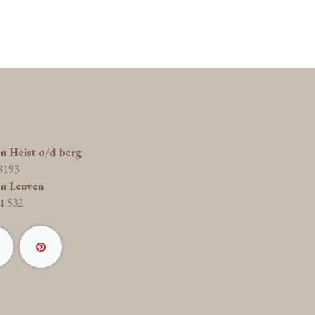
on Heist o/d berg
8193
on Leuven
1 532