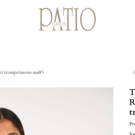
Startpagina
Shop
Cadeaubonnen
Over ons
Contact
 met trompetmouw nm85
T
R
t
Pr
Sa