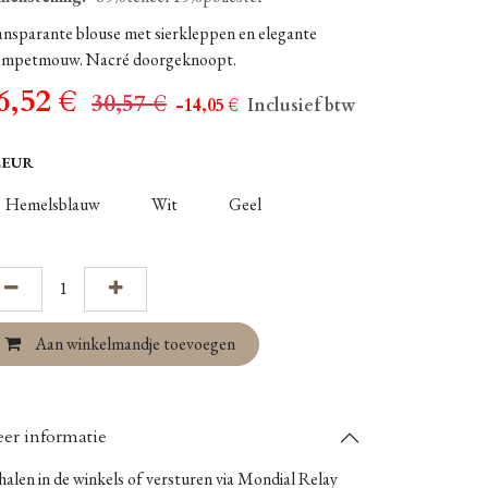
ansparante blouse met sierkleppen en elegante
ompetmouw. Nacré doorgeknoopt.
6,52
€
30,57
€
- 14,05
€
Inclusief btw
LEUR
Hemelsblauw
Wit
Geel
Aan winkelmandje toevoegen
er informatie
alen in de winkels of versturen via Mondial Relay