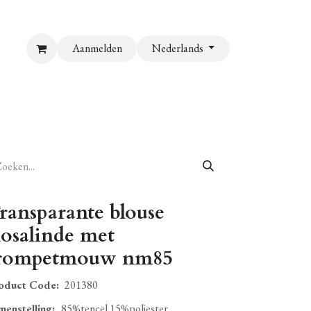
Aanmelden
Nederlands
ransparante blouse
osalinde met
rompetmouw nm85
oduct Code:
201380
menstelling
:
85%tencel 15%poliester