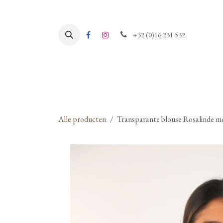
Overslaan naar inhoud
+32 (0)16 231 532
Alle producten
Transparante blouse Rosalinde