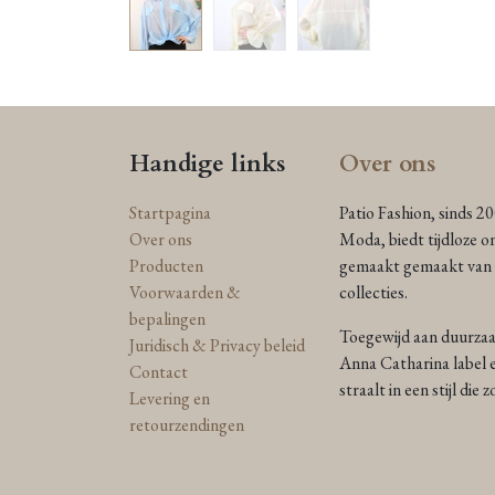
Handige links
Over ons
Startpagina
Patio Fashion, sinds 2
Over ons
Moda, biedt tijdloze o
Producten
gemaakt gemaakt van n
Voorwaarden &
collecties.
bepalingen
Toegewijd aan duurzaam
Juridisch & Privacy beleid
Anna Catharina label e
Contact
straalt in een stijl die
Levering en
retourzendingen