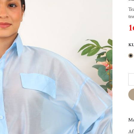
Tr
tr
1
K
Me
Afh