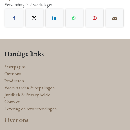
Verzending: 3-7 werkdagen
Handige links
Startpagina
Over ons
Producten
Voorwaarden & bepalingen
Juridisch & Privacy beleid
Contact
Levering en retourzendingen
Over ons