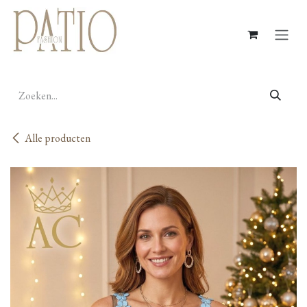
Overslaan naar inhoud
Alle producten