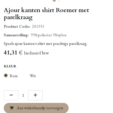
Ajour kanten shirt Roemer met
parelkraag
Product Code:
201353
Samenstelling
:
95%poliester 5%nylon
Speels ajour kanten t-shirt met prachtige parelkraag.
41,31
€
Inclusief btw
KLEUR
Roze
Wit
Aan winkelmandje toevoegen