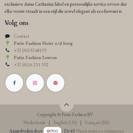
exclusieve Anna Catharina label en persoonlijke service ervoor dat
elke vrouw straalt in een stijl die zowel elegant als eco-bewust is.
Volg ons
Contact
Patio Fashion Heist o/d berg
+32 (0)15248193
Patio Fashion Leuven
+32 (0)16 231 532
Copyright © Patio Fashion BV
Nederlands
|
English (US)
|
Français (BE)
Aangeboden door
- De #1
Open source e-commerce