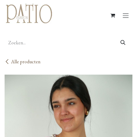
Overslaan naar inhoud
Alle producten