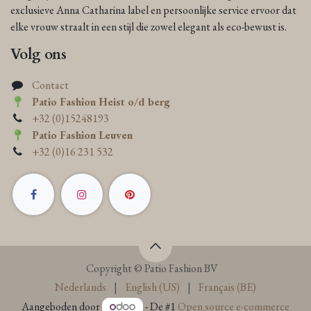
exclusieve Anna Catharina label en persoonlijke service ervoor dat
elke vrouw straalt in een stijl die zowel elegant als eco-bewust is.
Volg ons
Contact
Patio Fashion Heist o/d berg
+32 (0)15248193
Patio Fashion Leuven
+32 (0)16 231 532
Copyright © Patio Fashion BV
Nederlands
|
English (US)
|
Français (BE)
Aangeboden door
- De #1
Open source e-commerce