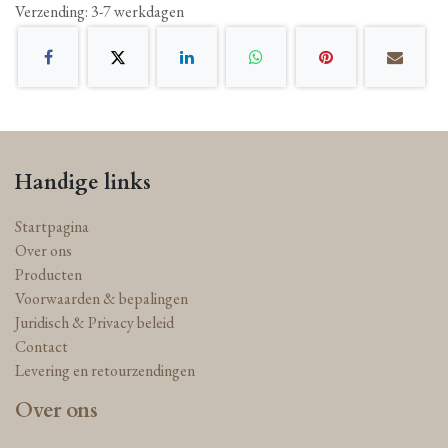
Verzending: 3-7 werkdagen
Handige links
Startpagina
Over ons
Producten
Voorwaarden & bepalingen
Juridisch & Privacy beleid
Contact
Levering en retourzendingen
Over ons