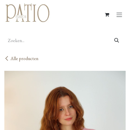
Overslaan naar inhoud
Alle producten