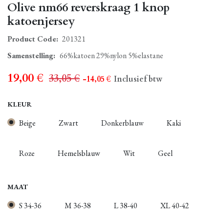
Olive nm66 reverskraag 1 knop
katoenjersey
Product Code:
201321
Samenstelling
:
66%katoen 29%nylon 5%elastane
19,00
€
33,05
€
- 14,05
€
Inclusief btw
KLEUR
Beige
Zwart
Donkerblauw
Kaki
Roze
Hemelsblauw
Wit
Geel
MAAT
S 34-36
M 36-38
L 38-40
XL 40-42