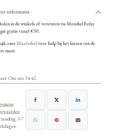
er informatie
alen in de winkels of versturen via Mondial Relay
gië gratis vanaf €50.
kijk onze
Maattabel
voor hulp bij het kiezen van de
ste maat.
aat
:
One size 34-42
gemene
orwaarden
rzending: 3-7
rkdagen