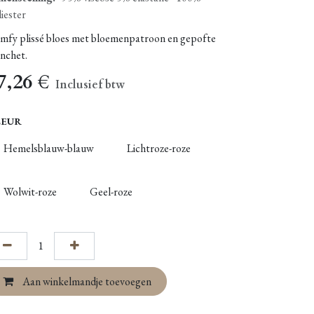
iester
mfy plissé bloes met bloemenpatroon en gepofte
nchet.
7,26
€
Inclusief btw
LEUR
Hemelsblauw-blauw
Lichtroze-roze
Wolwit-roze
Geel-roze
Aan winkelmandje toevoegen