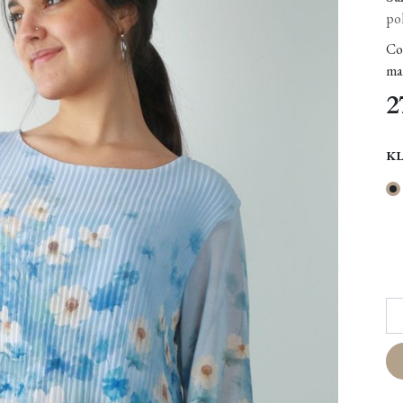
pol
Co
ma
2
K