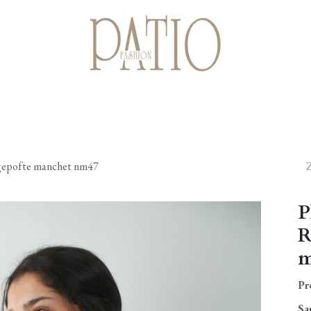
Startpagina
Shop
Cadeaubonnen
Over ons
Contact
 gepofte manchet nm47
P
R
m
Pr
Sa