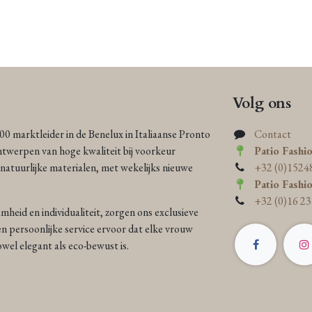
Volg ons
000 marktleider in de Benelux in Italiaanse Pronto
Contact
ntwerpen van hoge kwaliteit bij voorkeur
Patio Fashi
atuurlijke materialen, met wekelijks nieuwe
+32 (0)1524
Patio Fashi
+32 (0)16 23
heid en individualiteit, zorgen ons exclusieve
n persoonlijke service ervoor dat elke vrouw
 zowel elegant als eco-bewust is.