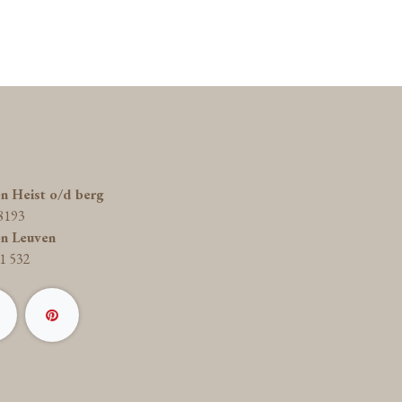
on Heist o/d berg
8193
on Leuven
1 532