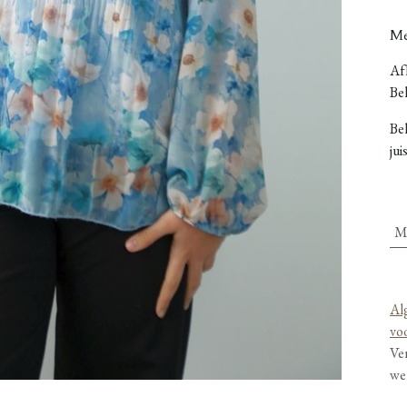
Me
Afh
Bel
Be
jui
M
Al
vo
Ve
we