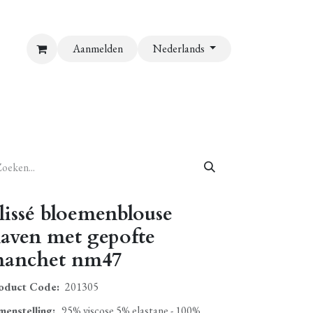
Aanmelden
Nederlands
lissé bloemenblouse
aven met gepofte
anchet nm47
oduct Code:
201305
menstelling
:
95% viscose 5% elastane - 100%