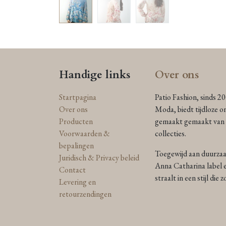
Handige links
Over ons
Startpagina
Patio Fashion, sinds 2
Over ons
Moda, biedt tijdloze o
Producten
gemaakt gemaakt van n
Voorwaarden &
collecties.
bepalingen
Toegewijd aan duurzaam
Juridisch & Privacy beleid
Anna Catharina label e
Contact
straalt in een stijl die
Levering en
retourzendingen