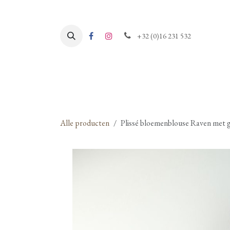
Overslaan naar inhoud
+32 (0)16 231 532
Alle producten
Plissé bloemenblouse Raven met