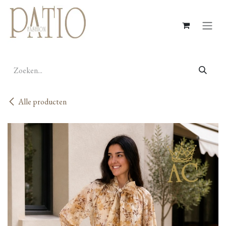
Overslaan naar inhoud
Alle producten