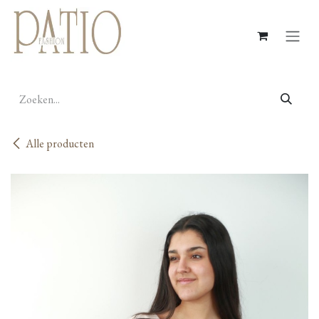
Overslaan naar inhoud
Alle producten