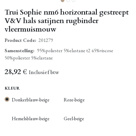
Trui Sophie nm6 horizontaal gestreept
V&V hals satijnen rugbinder
vleermuismouw
Product Code:
201279
Samenstelling
:
95%poliester 5%elastane t2 45%viscose
50%poliester 5%elastane
28,92
€
Inclusief btw
KLEUR
Donkerblauw-beige
Roze-beige
Hemelsblauw-beige
Geel-beige