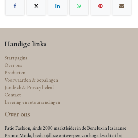
Handige links
Startpagina
Over ons
Producten
Voorwaarden & bepalingen
Juridisch & Privacy beleid
Contact
Levering en retourzendingen
Over ons
Patio Fashion, sinds 2000 marktleider in de Benelux in Italiaanse
Pronto Moda, biedt tijdloze ontwerpen van hoge kwaliteit bij