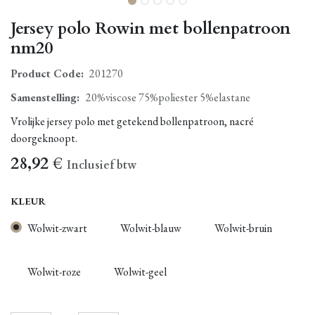
Jersey polo Rowin met bollenpatroon
nm20
Product Code:
201270
Samenstelling
:
20%viscose 75%poliester 5%elastane
Vrolijke jersey polo met getekend bollenpatroon, nacré
doorgeknoopt.
28,92
€
Inclusief btw
KLEUR
Wolwit-zwart
Wolwit-blauw
Wolwit-bruin
Wolwit-roze
Wolwit-geel