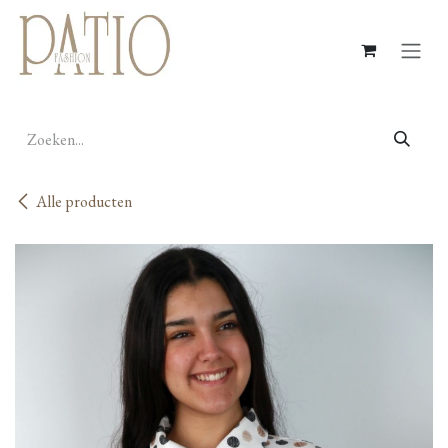
Overslaan naar inhoud
Alle producten