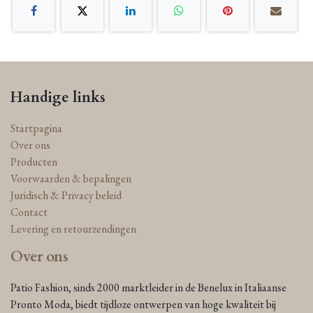
Handige links
Startpagina
Over ons
Producten
Voorwaarden & bepalingen
Juridisch & Privacy beleid
Contact
Levering en retourzendingen
Over ons
Patio Fashion, sinds 2000 marktleider in de Benelux in Italiaanse
Pronto Moda, biedt tijdloze ontwerpen van hoge kwaliteit bij