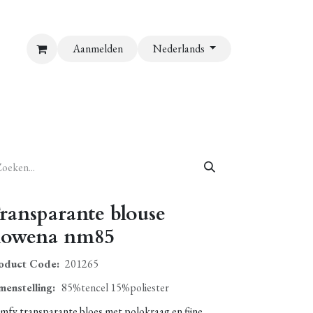
Aanmelden
Nederlands
ransparante blouse
owena nm85
oduct Code:
201265
menstelling
:
85%tencel 15%poliester
mfy transparante bloes met polokraag en fijne