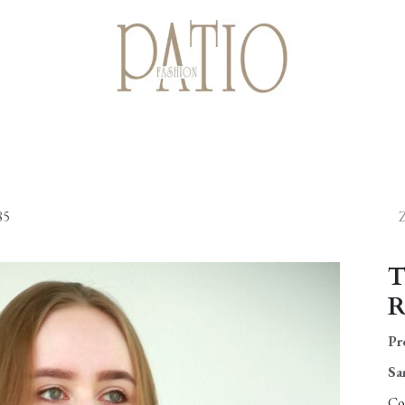
Startpagina
Shop
Cadeaubonnen
Over ons
Contact
85
T
R
Pr
Sa
Co