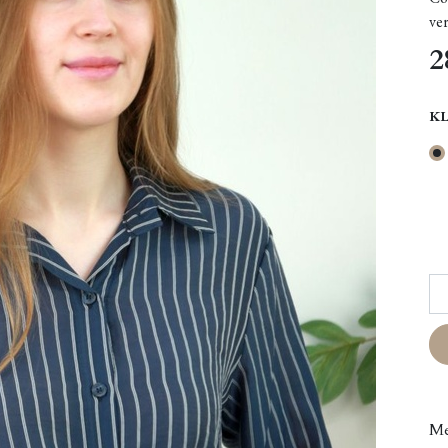
ve
2
K
Me