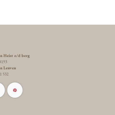
on Heist o/d berg
8193
on Leuven
1 532