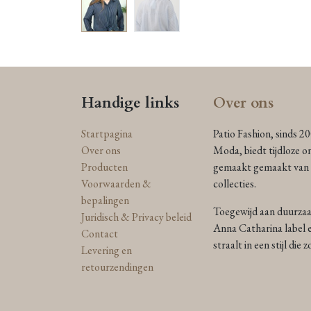
Handige links
Over ons
Startpagina
Patio Fashion, sinds 2
Over ons
Moda, biedt tijdloze o
Producten
gemaakt gemaakt van n
Voorwaarden &
collecties.
bepalingen
Toegewijd aan duurzaam
Juridisch & Privacy beleid
Anna Catharina label e
Contact
straalt in een stijl die
Levering en
retourzendingen