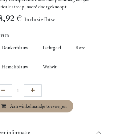
rticale streep, nacré doorgeknoopt
8,92
€
Inclusief btw
LEUR
Donkerblauw
Lichtgeel
Roze
Hemelsblauw
Wolwit
Aan winkelmandje toevoegen
er informatie