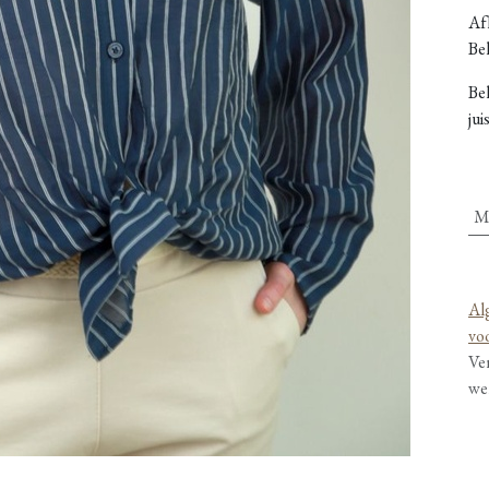
Afh
Bel
Be
jui
M
Al
vo
Ve
we