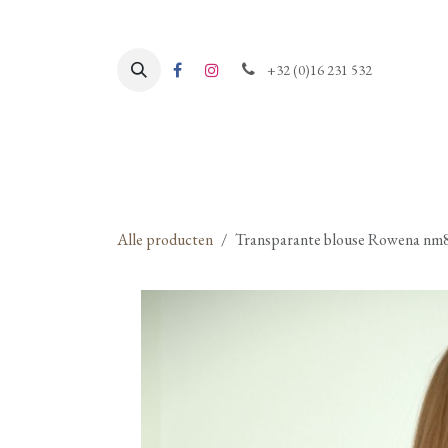
Overslaan naar inhoud
+32 (0)16 231 532
Alle producten
Transparante blouse Rowena nm