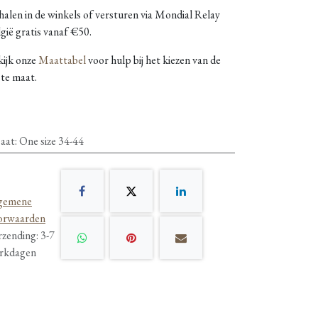
alen in de winkels of versturen via Mondial Relay
gië gratis vanaf €50.
kijk onze
Maattabel
voor hulp bij het kiezen van de
ste maat.
aat
:
One size 34-44
gemene
orwaarden
rzending: 3-7
rkdagen