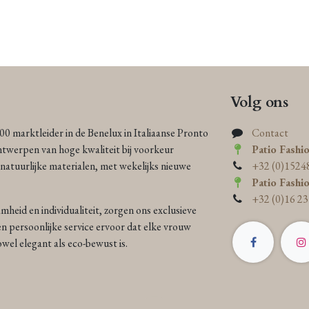
Volg ons
000 marktleider in de Benelux in Italiaanse Pronto
Contact
ntwerpen van hoge kwaliteit bij voorkeur
Patio Fashi
atuurlijke materialen, met wekelijks nieuwe
+32 (0)1524
Patio Fashi
+32 (0)16 23
heid en individualiteit, zorgen ons exclusieve
n persoonlijke service ervoor dat elke vrouw
 zowel elegant als eco-bewust is.