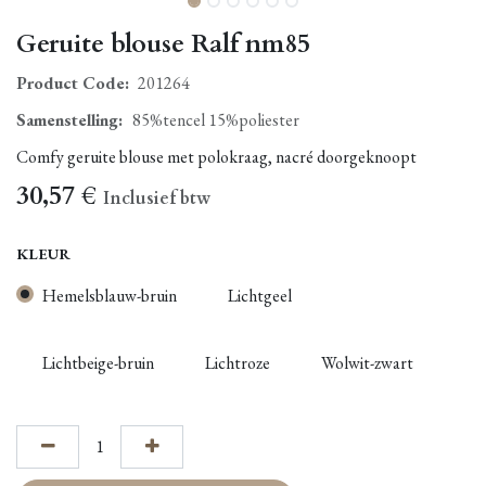
Geruite blouse Ralf nm85
Product Code:
201264
Samenstelling
:
85%tencel 15%poliester
Comfy geruite blouse met polokraag, nacré doorgeknoopt
30,57
€
Inclusief btw
KLEUR
Hemelsblauw-bruin
Lichtgeel
Lichtbeige-bruin
Lichtroze
Wolwit-zwart