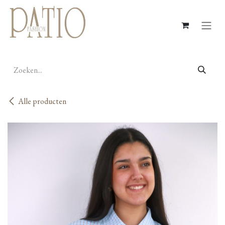
Overslaan naar inhoud
Alle producten