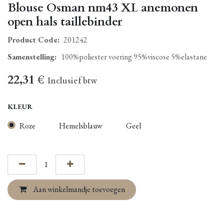
Blouse Osman nm43 XL anemonen
open hals taillebinder
Product Code:
201242
Samenstelling
:
100%poliester voering 95%viscose 5%elastane
22,31
€
Inclusief btw
KLEUR
Roze
Hemelsblauw
Geel
Aan winkelmandje toevoegen