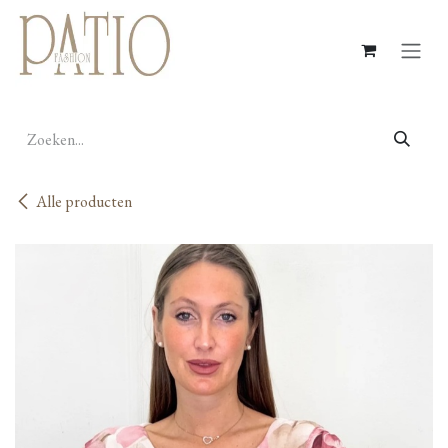
Overslaan naar inhoud
Alle producten