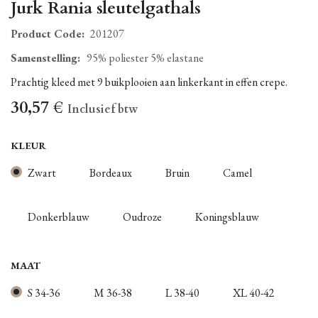
Jurk Rania sleutelgathals
Product Code:
201207
Samenstelling
:
95% poliester 5% elastane
Prachtig kleed met 9 buikplooien aan linkerkant in effen crepe.
30,57
€
Inclusief btw
KLEUR
Zwart
Bordeaux
Bruin
Camel
Donkerblauw
Oudroze
Koningsblauw
MAAT
S 34-36
M 36-38
L 38-40
XL 40-42