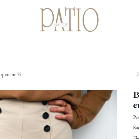
Startpagina
Shop
Cadeaubonnen
Over ons
Contact
knopen nm55
B
e
Pr
Sa
Ele