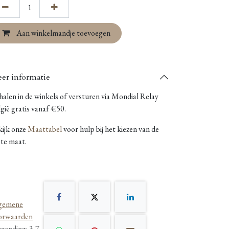
Aan winkelmandje toevoegen
er informatie
alen in de winkels of versturen via Mondial Relay
gië gratis vanaf €50.
kijk onze
Maattabel
voor hulp bij het kiezen van de
ste maat.
gemene
orwaarden
rzending: 3-7