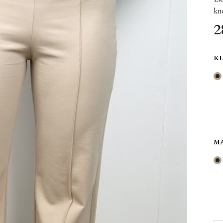
kno
2
K
M