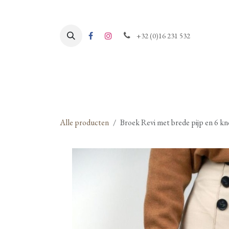
Overslaan naar inhoud
+32 (0)16 231 532
Alle producten
Broek Revi met brede pijp en 6 