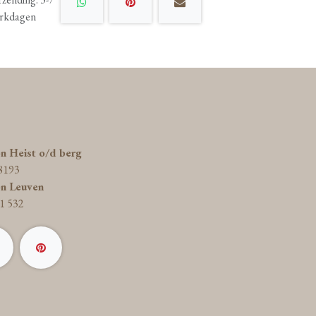
rkdagen
on Heist o/d berg
8193
on Leuven
1 532