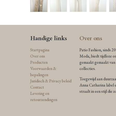
Handige links
Over ons
Startpagina
Patio Fashion, sinds 2
Over ons
Moda, biedt tijdloze o
Producten
gemaakt gemaakt van n
Voorwaarden &
collecties.
bepalingen
Toegewijd aan duurzaam
Juridisch & Privacy beleid
Anna Catharina label e
Contact
straalt in een stijl die
Levering en
retourzendingen