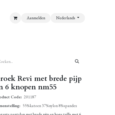
Aanmelden
Nederlands
roek Revi met brede pijp
n 6 knopen nm55
oduct Code:
201187
menstelling
:
55%katoen 37%nylon 8%spandex
gante pantalon met brede pijp en hoge taille met 6