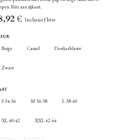
pen. Rits aan zijkant.
8,92
€
Inclusief btw
LEUR
Beige
Camel
Donkerblauw
Zwart
AAT
S 34-36
M 36-38
L 38-40
XL 40-42
XXL 42-44