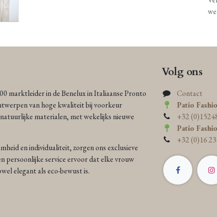
we
Volg ons
000 marktleider in de Benelux in Italiaanse Pronto
Contact
ntwerpen van hoge kwaliteit bij voorkeur
Patio Fashi
atuurlijke materialen, met wekelijks nieuwe
+32 (0)1524
Patio Fashi
+32 (0)16 23
heid en individualiteit, zorgen ons exclusieve
n persoonlijke service ervoor dat elke vrouw
 zowel elegant als eco-bewust is.