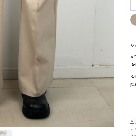
Me
Afh
Bel
Be
jui
Al
vo
Ve