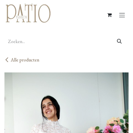
Overslaan naar inhoud
Alle producten