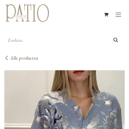
Overslaan naar inhoud
Alle producten