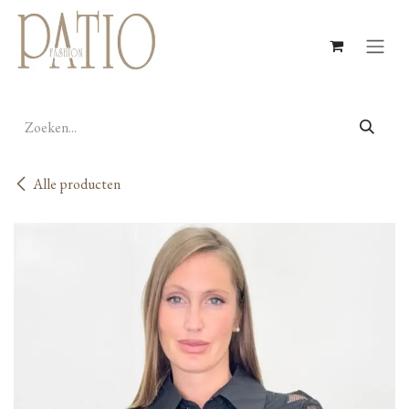
Overslaan naar inhoud
Alle producten