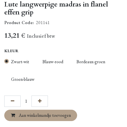
Lute langwerpige madras in flanel
effen grip
Product Code:
201141
13,21
€
Inclusief btw
KLEUR
Zwart-wit
Blauw-rood
Bordeaux-groen
Groen-blauw
Aan winkelmandje toevoegen