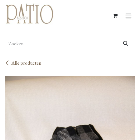
Overslaan naar inhoud
Alle producten