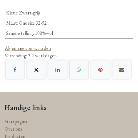
Kleur
:
Zwart-grijs
Maat
:
One size 32-52
Samenstelling
:
100%wol
Algemene voorwaarden
Verzending: 3-7 werkdagen
Handige links
Startpagina
Over ons
Producten