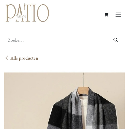
Overslaan naar inhoud
Alle producten