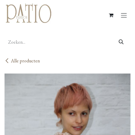
Overslaan naar inhoud
Alle producten