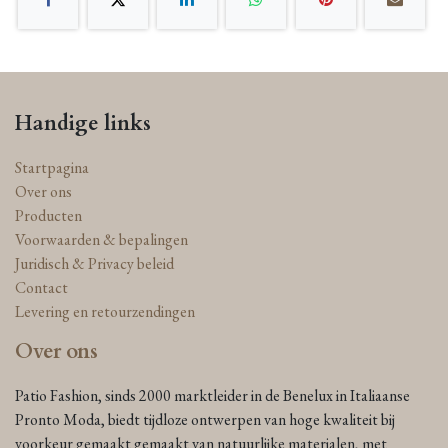
Handige links
Startpagina
Over ons
Producten
Voorwaarden & bepalingen
Juridisch & Privacy beleid
Contact
Levering en retourzendingen
Over ons
Patio Fashion, sinds 2000 marktleider in de Benelux in Italiaanse
Pronto Moda, biedt tijdloze ontwerpen van hoge kwaliteit bij
voorkeur gemaakt gemaakt van natuurlijke materialen, met