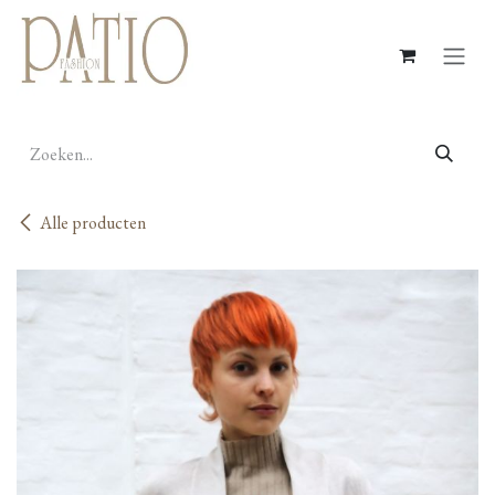
Overslaan naar inhoud
Alle producten