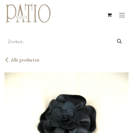
Overslaan naar inhoud
Alle producten