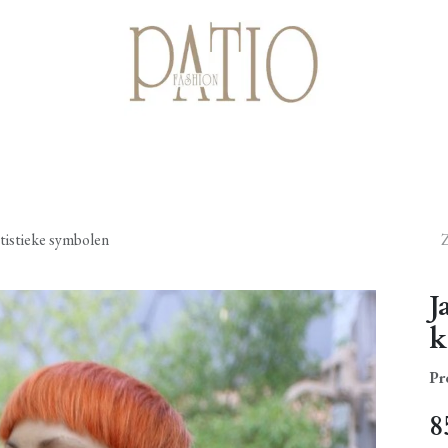
Startpagina
Shop
Cadeaubonnen
Over ons
Contact
tistieke symbolen
J
k
Pr
8