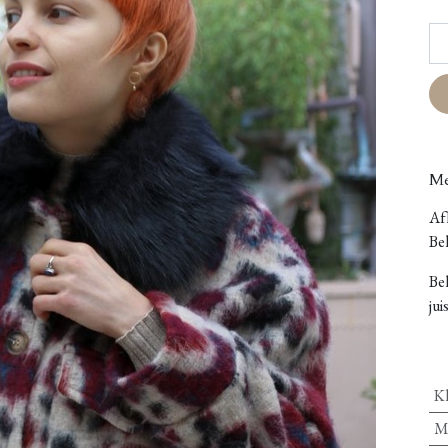
Me
Afh
Bel
Be
jui
K
M