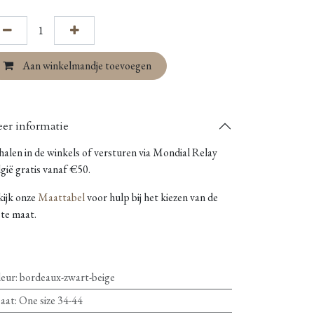
Aan winkelmandje toevoegen
er informatie
alen in de winkels of versturen via Mondial Relay
gië gratis vanaf €50.
kijk onze
Maattabel
voor hulp bij het kiezen van de
ste maat.
leur
:
bordeaux-zwart-beige
aat
:
One size 34-44