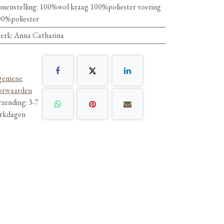
menstelling
:
100%wol kraag 100%poliester voering
0%poliester
erk
:
Anna Catharina
gemene
orwaarden
rzending: 3-7
rkdagen