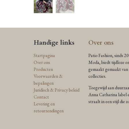
Handige links
Over ons
Startpagina
Patio Fashion, sinds 2
Over ons
Moda, biedt tijdloze o
Producten
gemaakt gemaakt van n
Voorwaarden &
collecties.
bepalingen
Toegewijd aan duurzaam
Juridisch & Privacy beleid
Anna Catharina label e
Contact
straalt in een stijl die
Levering en
retourzendingen