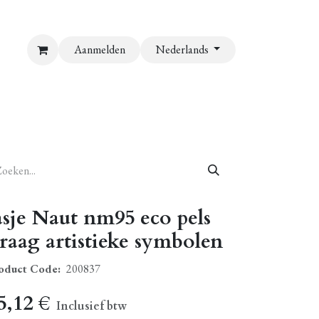
Aanmelden
Nederlands
asje Naut nm95 eco pels
raag artistieke symbolen
oduct Code:
200837
5,12
€
Inclusief btw