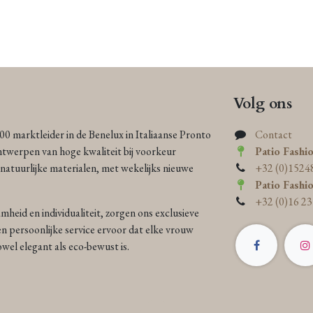
Volg ons
000 marktleider in de Benelux in Italiaanse Pronto
Contact
ntwerpen van hoge kwaliteit bij voorkeur
Patio Fashi
atuurlijke materialen, met wekelijks nieuwe
+32 (0)1524
Patio Fashi
+32 (0)16 23
heid en individualiteit, zorgen ons exclusieve
n persoonlijke service ervoor dat elke vrouw
 zowel elegant als eco-bewust is.