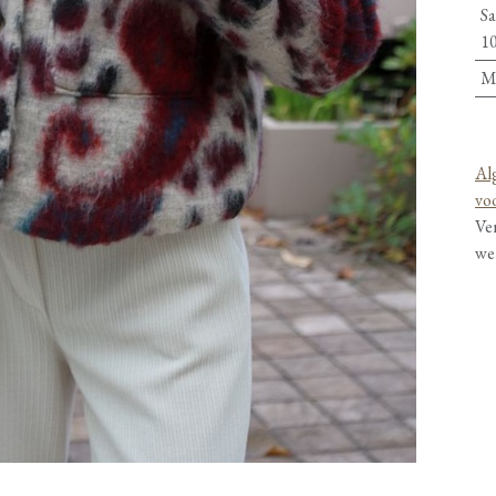
Sa
10
M
Al
vo
Ve
we