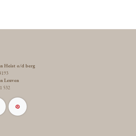
on Heist o/d berg
8193
on Leuven
1 532