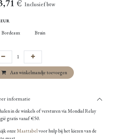
3,71
€
Inclusief btw
LEUR
Bordeaux
Bruin
Aan winkelmandje toevoegen
er informatie
alen in de winkels of versturen via Mondial Relay
gië gratis vanaf €50.
kijk onze
Maattabel
voor hulp bij het kiezen van de
ste maat.