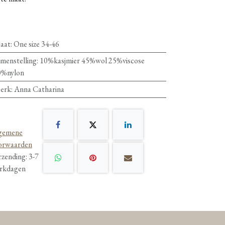
aat
:
One size 34-46
menstelling
:
10%kasjmier 45%wol 25%viscose
0%nylon
erk
:
Anna Catharina
gemene
orwaarden
rzending: 3-7
rkdagen