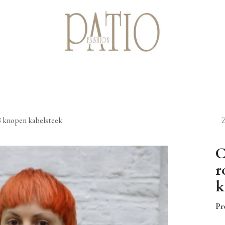
Startpagina
Shop
Cadeaubonnen
Over ons
Contact
8 knopen kabelsteek
C
r
k
Pr