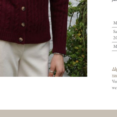
M
Sa
2
M
Al
vo
Ve
we