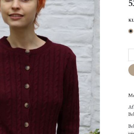
5
K
Me
Afh
Bel
Be
jui