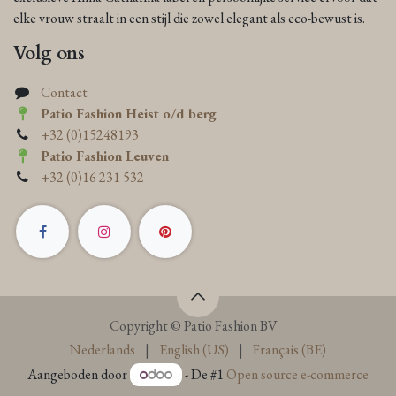
elke vrouw straalt in een stijl die zowel elegant als eco-bewust is.
Volg ons
Contact
Patio Fashion Heist o/d berg
+32 (0)15248193
Patio Fashion Leuven
+32 (0)16 231 532
Copyright © Patio Fashion BV
Nederlands
|
English (US)
|
Français (BE)
Aangeboden door
- De #1
Open source e-commerce