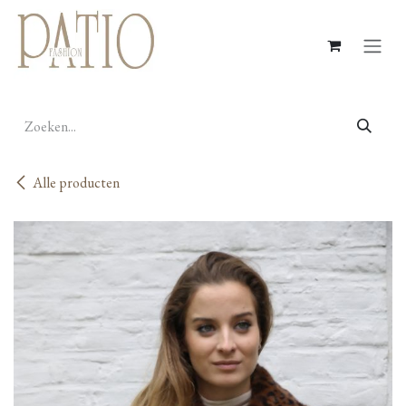
Overslaan naar inhoud
Alle producten