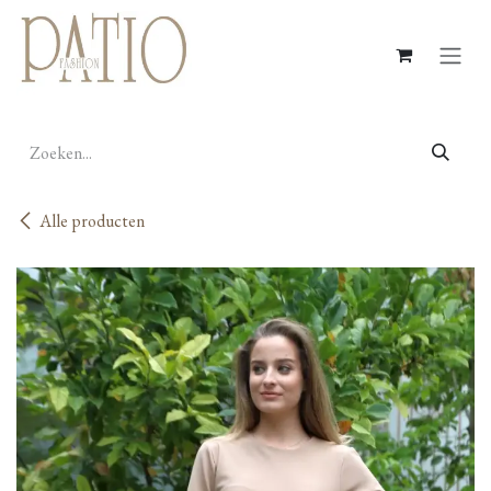
Overslaan naar inhoud
Alle producten