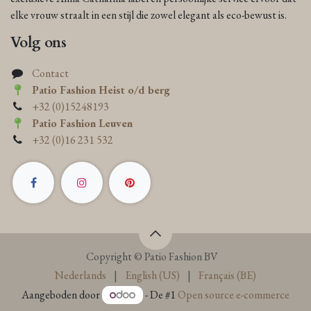
elke vrouw straalt in een stijl die zowel elegant als eco-bewust is.
Volg ons
Contact
Patio Fashion Heist o/d berg
+32 (0)15248193
Patio Fashion Leuven
+32 (0)16 231 532
Copyright © Patio Fashion BV
Nederlands
|
English (US)
|
Français (BE)
Aangeboden door
- De #1
Open source e-commerce