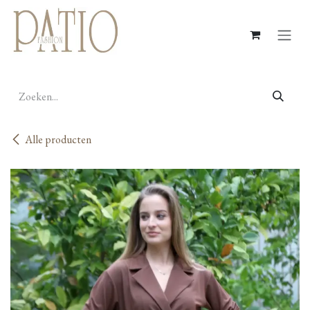
Overslaan naar inhoud
Alle producten