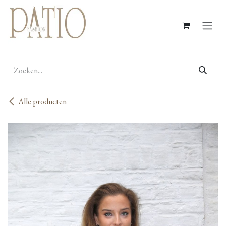
Overslaan naar inhoud
Alle producten