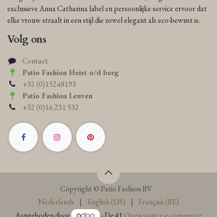
exclusieve Anna Catharina label en persoonlijke service ervoor dat
elke vrouw straalt in een stijl die zowel elegant als eco-bewust is.
Volg ons
Contact
Patio Fashion Heist o/d berg
+32 (0)15248193
Patio Fashion Leuven
+32 (0)16 231 532
Copyright © Patio Fashion BV
Nederlands
|
English (US)
|
Français (BE)
Aangeboden door
- De #1
Open source e-commerce