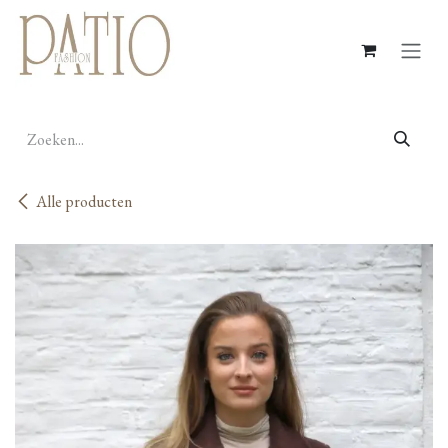
Overslaan naar inhoud
Alle producten