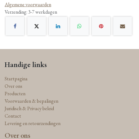
Algemene voorwaarden
Verzending: 3-7 werkdagen
Handige links
Startpagina
Over ons
Producten
Voorwaarden & bepalingen
Juridisch & Privacy beleid
Contact
Levering en retourzendingen
Over ons