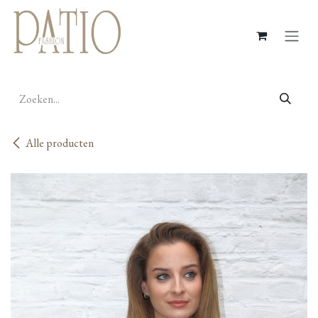
Overslaan naar inhoud
Alle producten