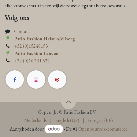
elke vrouw straalt in een stijl die zowel elegant als eco-bewust is.
Volg ons
Contact
Patio Fashion Heist o/d berg
+32 (0)15248193
Patio Fashion Leuven
+32 (0)16 231 532
Copyright © Patio Fashion BV
Nederlands
|
English (US)
|
Français (BE)
Aangeboden door
- De #1
Open source e-commerce