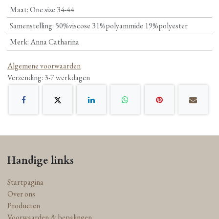
Maat
:
One size 34-44
Samenstelling
:
50%viscose 31%polyammide 19%polyester
Merk
:
Anna Catharina
Algemene voorwaarden
Verzending: 3-7 werkdagen
Handige links
Startpagina
Over ons
Producten
Voorwaarden & bepalingen