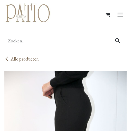
Overslaan naar inhoud
Alle producten