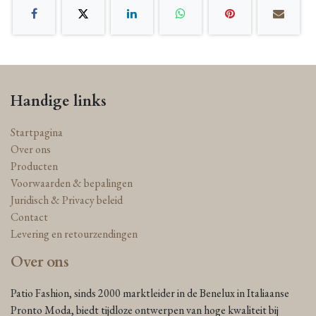
Handige links
Startpagina
Over ons
Producten
Voorwaarden & bepalingen
Juridisch & Privacy beleid
Contact
Levering en retourzendingen
Over ons
Patio Fashion, sinds 2000 marktleider in de Benelux in Italiaanse
Pronto Moda, biedt tijdloze ontwerpen van hoge kwaliteit bij