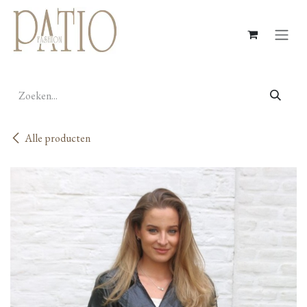
Overslaan naar inhoud
Alle producten