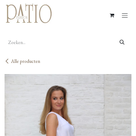
Overslaan naar inhoud
Alle producten