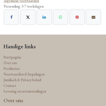
Algemene voorwaarden
Verzending: 3-7 werkdagen
Handige links
Startpagina
Over ons
Producten
Voorwaarden & bepalingen
Juridisch & Privacy beleid
Contact
Levering en retourzendingen
Over ons