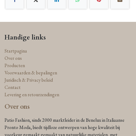
Handige links
Startpagina
Over ons
Producten
Voorwaarden & bepalingen
Juridisch & Privacy beleid
Contact
Levering en retourzendingen
Over ons
Patio Fashion, sinds 2000 marktleider in de Benelux in Italiaanse
Pronto Moda, biedt tijdloze ontwerpen van hoge kwaliteit bij
voorkeur gemaakt gemaakt van natuurlijke materialen, met