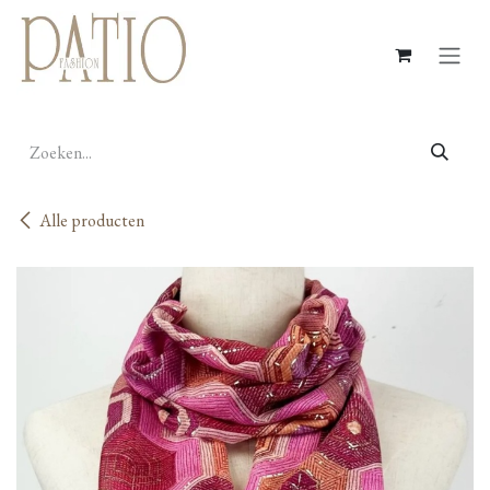
Overslaan naar inhoud
Alle producten