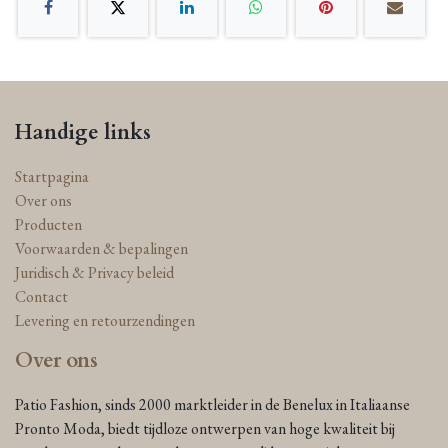
Handige links
Startpagina
Over ons
Producten
Voorwaarden & bepalingen
Juridisch & Privacy beleid
Contact
Levering en retourzendingen
Over ons
Patio Fashion, sinds 2000 marktleider in de Benelux in Italiaanse
Pronto Moda, biedt tijdloze ontwerpen van hoge kwaliteit bij