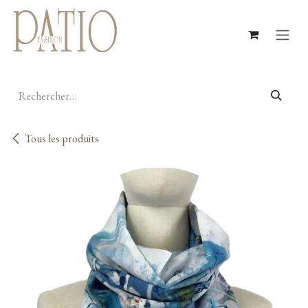
Se rendre au contenu
Tous les produits