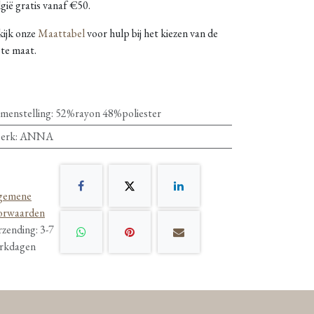
gië gratis vanaf €50.
kijk onze
Maattabel
voor hulp bij het kiezen van de
ste maat.
menstelling
:
52%rayon 48%poliester
erk
:
ANNA
gemene
orwaarden
rzending: 3-7
rkdagen