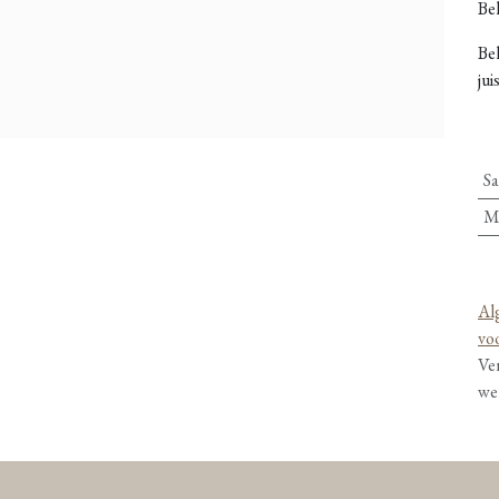
Bel
Be
jui
Sa
M
Al
vo
Ve
we