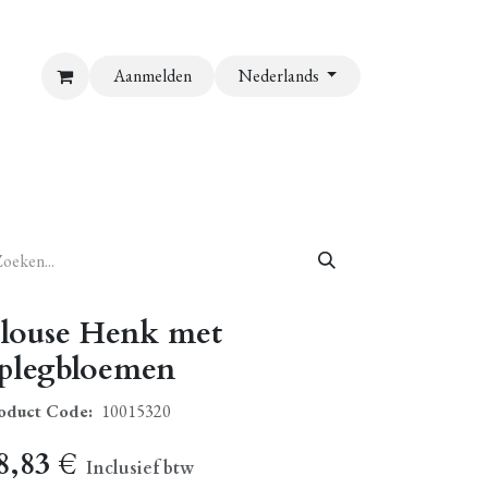
Aanmelden
Nederlands
louse Henk met
plegbloemen
oduct Code:
10015320
8,83
€
Inclusief btw