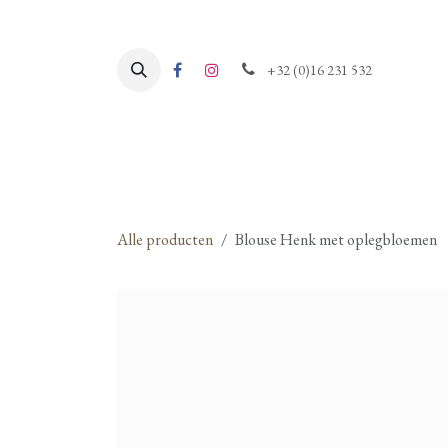
Overslaan naar inhoud
+32 (0)16 231 532
Alle producten
Blouse Henk met oplegbloemen