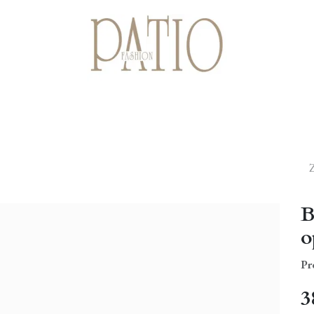
Startpagina
Shop
Cadeaubonnen
Over ons
Contact
B
o
Pr
3