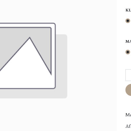
K
M
Me
Afh