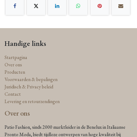
Handige links
Startpagina
Over ons
Producten
Voorwaarden & bepalingen
Juridisch & Privacy beleid
Contact
Levering en retourzendingen
Over ons
Patio Fashion, sinds 2000 marktleider in de Benelux in Italiaanse
Pronto Moda, biedt tijdloze ontwerpen van hoge kwaliteit bij