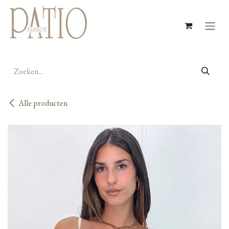
Overslaan naar inhoud
Alle producten