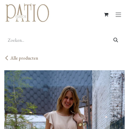
Overslaan naar inhoud
Alle producten